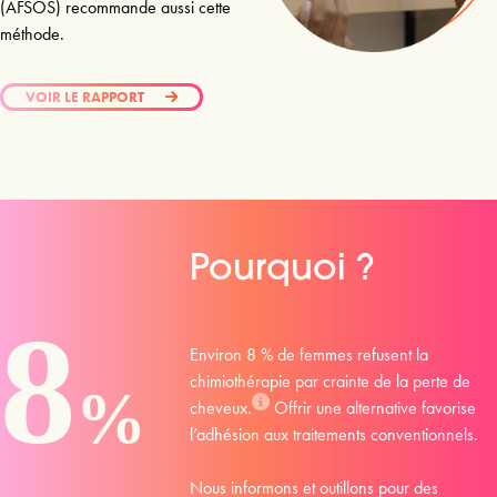
(AFSOS) recommande aussi cette
méthode.
VOIR LE RAPPORT
Pourquoi ?
Environ 8 % de femmes refusent la 
chimiothérapie par crainte de la perte de 
cheveux.
 Offrir une alternative favorise 
l’adhésion aux traitements conventionnels.

Nous informons et outillons pour des 