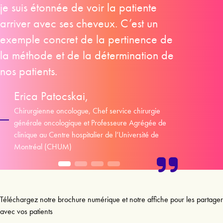
je suis étonnée de voir la patiente
arriver avec ses cheveux. C’est un
exemple concret de la pertinence de
la méthode et de la détermination de
nos patients.
Erica Patocskai,
Chirurgienne oncologue, Chef service chirurgie
générale oncologique et Professeure Agrégée de
clinique au Centre hospitalier de l’Université de
Montréal (CHUM)
Téléchargez notre brochure numérique et notre affiche pour les partager
avec vos patients