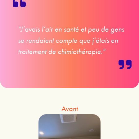
"J’avais l’air en santé et peu de gens
se rendaient compte que j’étais en
traitement de chimiothérapie."
Avant