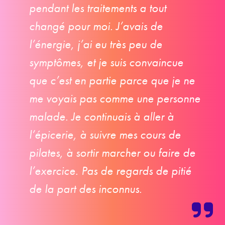
pendant les traitements a tout
changé pour moi. J’avais de
l’énergie, j’ai eu très peu de
symptômes, et je suis convaincue
que c’est en partie parce que je ne
me voyais pas comme une personne
malade. Je continuais à aller à
l’épicerie, à suivre mes cours de
pilates, à sortir marcher ou faire de
l’exercice. Pas de regards de pitié
de la part des inconnus.